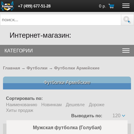
0
р.
+7 (499) 677-51-28
ПН - ПТ с 10:00 до 18:00 (Москва)
Интернет-магазин:
КАТЕГОРИИ
Главная
→
Футболки
→
Футболки Армейские
Футболки Армейские
Сортировать по:
Наименованию
Новинкам
Дешевле
Дороже
Хиты продаж
Выводить по:
120
Мужская футболка (Голубая)