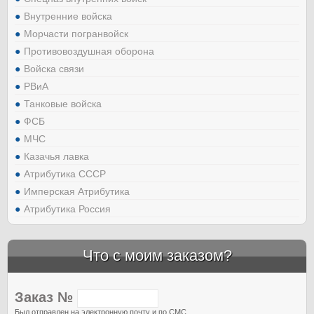
Внутренние войска
Морчасти погранвойск
Противовоздушная оборона
Войска связи
РВиА
Танковые войска
ФСБ
МЧС
Казачья лавка
Атрибутика СССР
Имперская Атрибутика
Атрибутика Россия
Что с моим заказом?
Заказ №
Был отправлен на электронную почту и по СМС