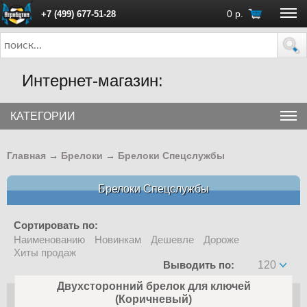
0
р.
+7 (499) 677-51-28
ПН - ПТ с 10:00 до 18:00 (Москва)
Интернет-магазин:
КАТЕГОРИИ
Главная
→
Брелоки
→
Брелоки Спецслужбы
Брелоки Спецслужбы
Сортировать по:
Наименованию
Новинкам
Дешевле
Дороже
Хиты продаж
Выводить по:
120
Двухсторонний брелок для ключей
(Коричневый)