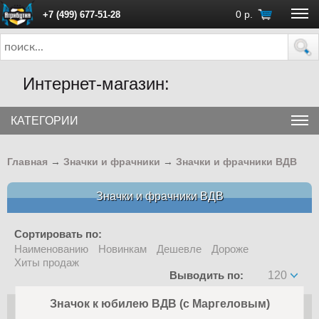
0
р.
+7 (499) 677-51-28
ПН - ПТ с 10:00 до 18:00 (Москва)
Интернет-магазин:
КАТЕГОРИИ
Главная
→
Значки и фрачники
→
Значки и фрачники ВДВ
Значки и фрачники ВДВ
Сортировать по:
Наименованию
Новинкам
Дешевле
Дороже
Хиты продаж
Выводить по:
120
Значок к юбилею ВДВ (с Маргеловым)