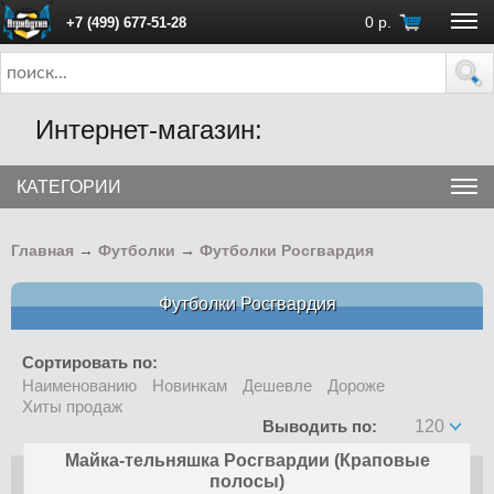
0
р.
+7 (499) 677-51-28
ПН - ПТ с 10:00 до 18:00 (Москва)
Интернет-магазин:
КАТЕГОРИИ
Главная
→
Футболки
→
Футболки Росгвардия
Футболки Росгвардия
Сортировать по:
Наименованию
Новинкам
Дешевле
Дороже
Хиты продаж
Выводить по:
120
Майка-тельняшка Росгвардии (Краповые
полосы)