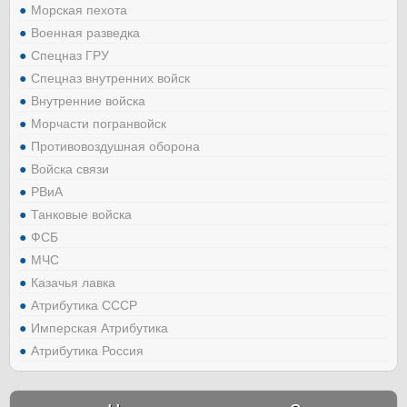
Морская пехота
Военная разведка
Спецназ ГРУ
Спецназ внутренних войск
Внутренние войска
Морчасти погранвойск
Противовоздушная оборона
Войска связи
РВиА
Танковые войска
ФСБ
МЧС
Казачья лавка
Атрибутика СССР
Имперская Атрибутика
Атрибутика Россия