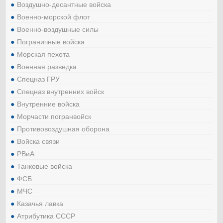
Воздушно-десантные войска
Военно-морской флот
Военно-воздушные силы
Пограничные войска
Морская пехота
Военная разведка
Спецназ ГРУ
Спецназ внутренних войск
Внутренние войска
Морчасти погранвойск
Противовоздушная оборона
Войска связи
РВиА
Танковые войска
ФСБ
МЧС
Казачья лавка
Атрибутика СССР