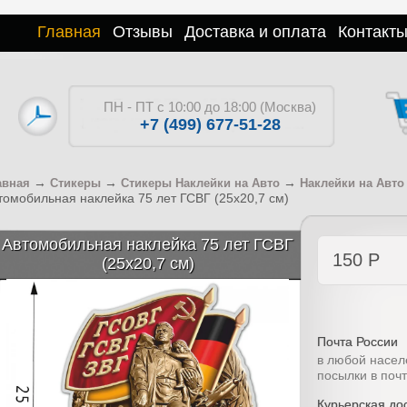
Главная
Отзывы
Доставка и оплата
Контакт
ПН - ПТ с 10:00 до 18:00 (Москва)
+7 (499) 677-51-28
→
→
→
авная
Стикеры
Стикеры Наклейки на Авто
Наклейки на Авт
томобильная наклейка 75 лет ГСВГ (25x20,7 см)
Автомобильная наклейка 75 лет ГСВГ
150
Р
(25x20,7 см)
Почта России
в любой насел
посылки в поч
Курьерская дос