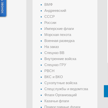
ВМФ
Андреевский
СССР
России
Имперские флаги
Морская пехота
Военная разведка
На заказ
Спецназ ВВ
Внутренние войска
Спецназ ГРУ
РВСН
ВКС и ВКО
Сухопутные войска
Спецслужбы и ведомтсва
Флаги Организаций
Казачьи флаги
Православные флаги