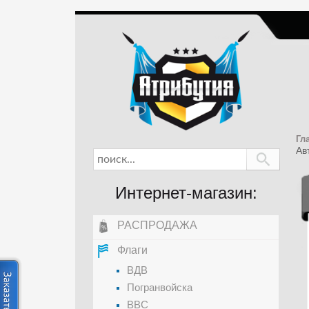
Гл
Ав
Интернет-магазин:
РАСПРОДАЖА
Флаги
ВДВ
Погранвойска
ВВС