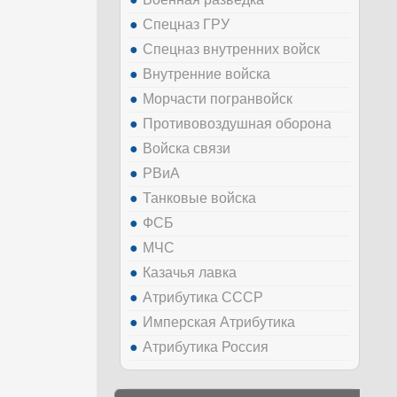
Спецназ ГРУ
Спецназ внутренних войск
Внутренние войска
Морчасти погранвойск
Противовоздушная оборона
Войска связи
РВиА
Танковые войска
ФСБ
МЧС
Казачья лавка
Атрибутика СССР
Имперская Атрибутика
Атрибутика Россия