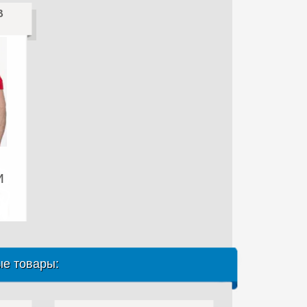
В
и
е товары: