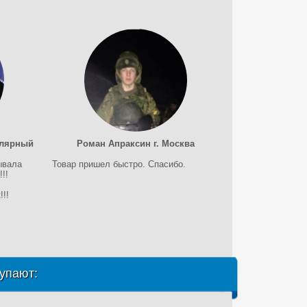
олярный
Роман Апраксин г. Москва
ывала
Товар пришел быстро. Спасибо.
!!
!!
упают: