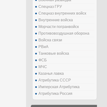
Спецназ ГРУ
Спецназ внутренних войск
Внутренние войска
Морчасти погранвойск
Противовоздушная оборона
Войска связи
РВиА
Танковые войска
ФСБ
МЧС
Казачья лавка
Атрибутика СССР
Имперская Атрибутика
Атрибутика Россия