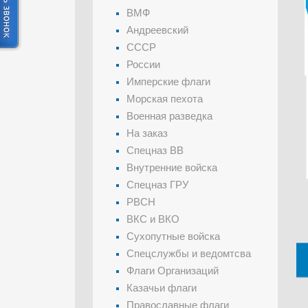
ВМФ
Андреевский
СССР
России
Имперские флаги
Морская пехота
Военная разведка
На заказ
Спецназ ВВ
Внутренние войска
Спецназ ГРУ
РВСН
ВКС и ВКО
Сухопутные войска
Спецслужбы и ведомтсва
Флаги Организаций
Казачьи флаги
Православные флаги