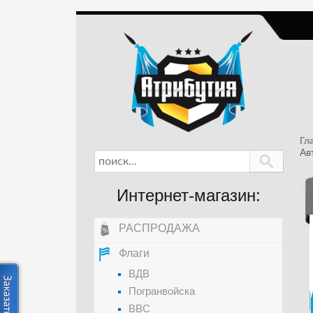
Гл
Ав
Интернет-магазин:
РАСПРОДАЖА
Флаги
ВДВ
Погранвойска
ВВС