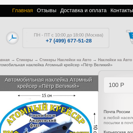
Главная
Отзывы
Доставка и оплата
Контакт
ПН - ПТ с 10:00 до 18:00 (Москва)
+7 (499) 677-51-28
→
→
→
авная
Стикеры
Стикеры Наклейки на Авто
Наклейки на Авт
томобильная наклейка Атомный крейсер «Пётр Великий»
Автомобильная наклейка Атомный
100
Р
крейсер «Пётр Великий»
Почта России
в любой насел
посылки в поч
Курьерская дос