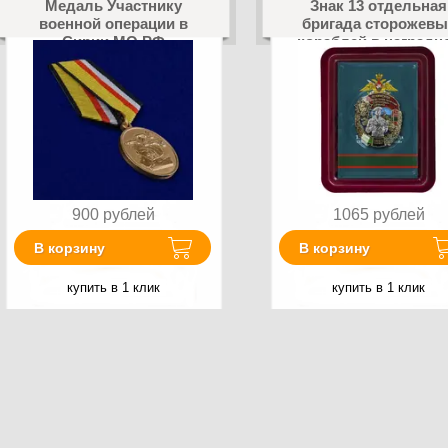
Медаль Участнику
Знак 13 отдельная
военной операции в
бригада сторожевы
Сирии МО РФ
кораблей в наградн
коробке с
удостоверением в
комплекте
900
рублей
1065
рублей
В корзину
В корзину
купить в 1 клик
купить в 1 клик