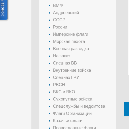
ВМФ
Андреевский
СССР
России
Имперские флаги
Морская пехота
Военная разведка
На заказ
Спецназ ВВ
Внутренние войска
Спецназ ГРУ
РВСН
ВКС и ВКО
Сухопутные войска
Спецслужбы и ведомтсва
Флаги Организаций
Казачьи флаги
Православные флаги