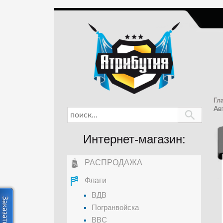
Гл
Ав
Интернет-магазин:
РАСПРОДАЖА
Флаги
ВДВ
Погранвойска
ВВС