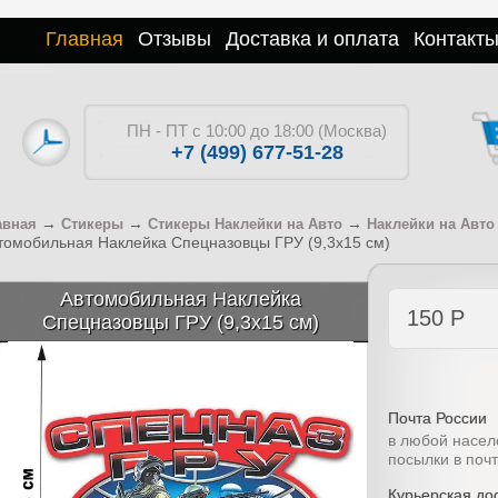
Главная
Отзывы
Доставка и оплата
Контакт
ПН - ПТ с 10:00 до 18:00 (Москва)
+7 (499) 677-51-28
→
→
→
авная
Стикеры
Стикеры Наклейки на Авто
Наклейки на Авто
томобильная Наклейка Спецназовцы ГРУ (9,3x15 см)
Автомобильная Наклейка
150
Р
Спецназовцы ГРУ (9,3x15 см)
Почта России
в любой насел
посылки в поч
Курьерская дос