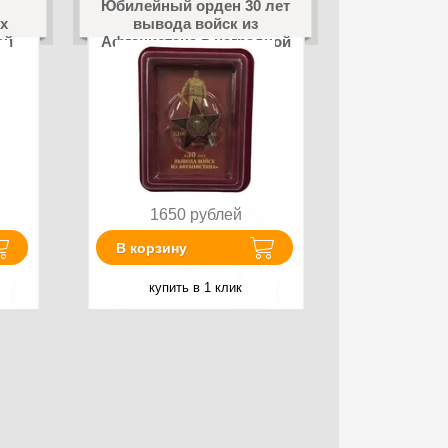
Юбилейный орден 30 лет
х
вывода войск из
ой
Афганистана в наградной
коробке с
удостоверением в
комплекте
1650
рублей
В корзину
купить в 1 клик