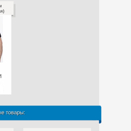
м
я)
и
е товары: