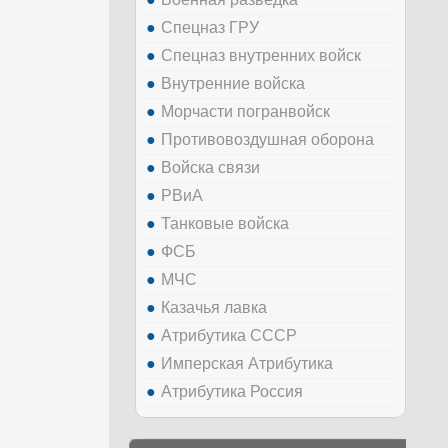
Спецназ ГРУ
Спецназ внутренних войск
Внутренние войска
Морчасти погранвойск
Противовоздушная оборона
Войска связи
РВиА
Танковые войска
ФСБ
МЧС
Казачья лавка
Атрибутика СССР
Имперская Атрибутика
Атрибутика Россия