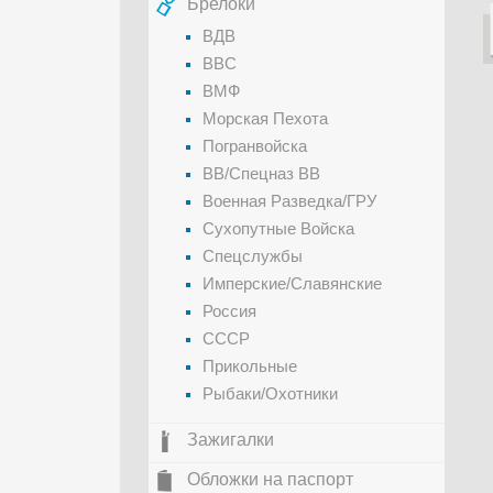
Брелоки
ВДВ
ВВС
ВМФ
Морская Пехота
Погранвойска
ВВ/Спецназ ВВ
Военная Разведка/ГРУ
Сухопутные Войска
Спецслужбы
Имперские/Славянские
Россия
СССР
Прикольные
Рыбаки/Охотники
Зажигалки
Обложки на паспорт