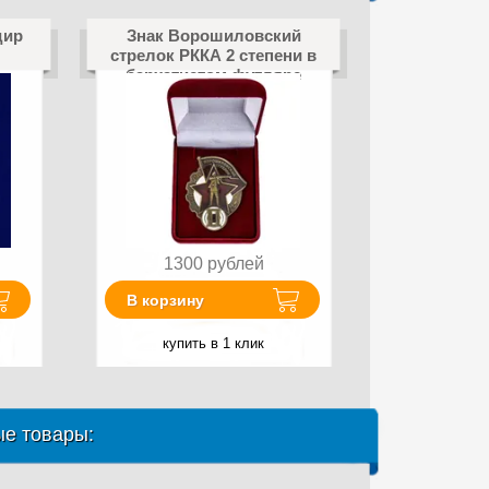
дир
Знак Ворошиловский
стрелок РККА 2 степени в
бархатистом футляре
Копия
1300
рублей
В корзину
купить в 1 клик
е товары: