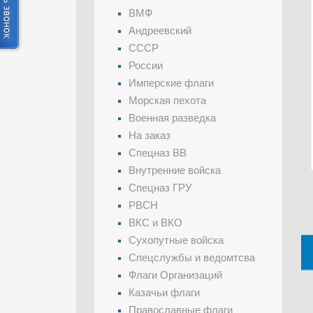
ВМФ
Андреевский
СССР
России
Имперские флаги
Морская пехота
Военная разведка
На заказ
Спецназ ВВ
Внутренние войска
Спецназ ГРУ
РВСН
ВКС и ВКО
Сухопутные войска
Спецслужбы и ведомтсва
Флаги Организаций
Казачьи флаги
Православные флаги