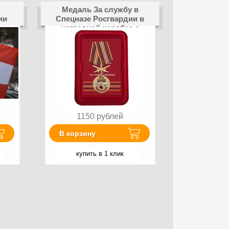
Медаль За службу в
ии
Спецназе Росгвардии в
наградной коробке с
удостоверением в
комплекте
1150
рублей
В корзину
купить в 1 клик