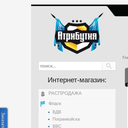
Гл
Интернет-магазин:
РАСПРОДАЖА
Флаги
ВДВ
Погранвойска
ВВС