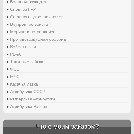
Военная разведка
Спецназ ГРУ
Спецназ внутренних войск
Внутренние войска
Морчасти погранвойск
Противовоздушная оборона
Войска связи
РВиА
Танковые войска
ФСБ
МЧС
Казачья лавка
Атрибутика СССР
Имперская Атрибутика
Атрибутика Россия
Что с моим заказом?