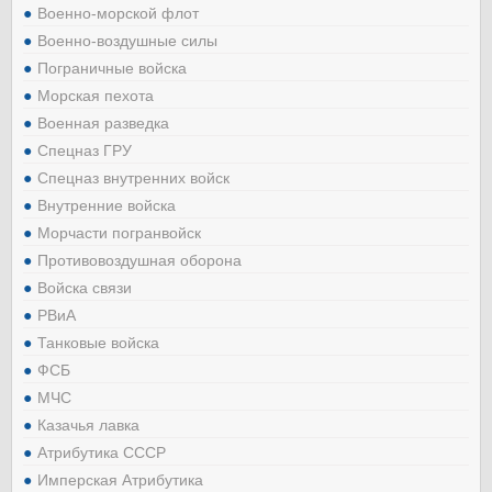
Военно-морской флот
Военно-воздушные силы
Пограничные войска
Морская пехота
Военная разведка
Спецназ ГРУ
Спецназ внутренних войск
Внутренние войска
Морчасти погранвойск
Противовоздушная оборона
Войска связи
РВиА
Танковые войска
ФСБ
МЧС
Казачья лавка
Атрибутика СССР
Имперская Атрибутика