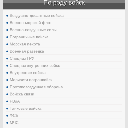
По роду войск
Воздушно-десантные войска
Военно-морской флот
Военно-воздушные силы
Пограничные войска
Морская пехота
Военная разведка
Спецназ ГРУ
Спецназ внутренних войск
Внутренние войска
Морчасти погранвойск
Противовоздушная оборона
Войска связи
РВиА
Танковые войска
ФСБ
МЧС