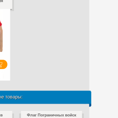
ия
е товары:
 в
Флаг Пограничных войск