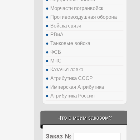
Морчасти погранвойск
Противовоздушная оборона
Войска связи
РВиА
Танковые войска
ФСБ
МЧС
Казачья лавка
Атрибутика СССР
Имперская Атрибутика
Атрибутика Россия
Что с моим заказом?
Заказ №