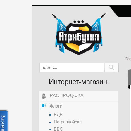
Гл
Интернет-магазин:
РАСПРОДАЖА
Флаги
ВДВ
Погранвойска
ВВС