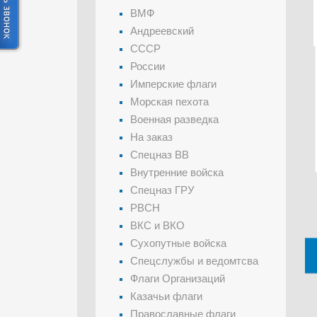
ВМФ
Андреевский
СССР
России
Имперские флаги
Морская пехота
Военная разведка
На заказ
Спецназ ВВ
Внутренние войска
Спецназ ГРУ
РВСН
ВКС и ВКО
Сухопутные войска
Спецслужбы и ведомтсва
Флаги Организаций
Казачьи флаги
Православные флаги