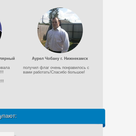
олярный
Аурел Чобану г. Нижнекамск
ывала
получил флаг очень понравилось с
!!
вами работать!Спасибо большое!
!!
упают: