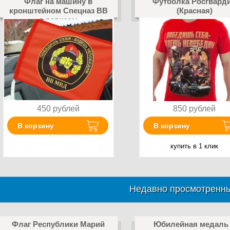
Флаг на машину в
Футболка Росгвард
кронштейном Спецназ ВВ
(Красная)
с девизом
450
рублей
850
рублей
В корзину
В корзину
купить в 1 клик
Недавно просмотренны
Флаг Республики Марий
Юбилейная медаль