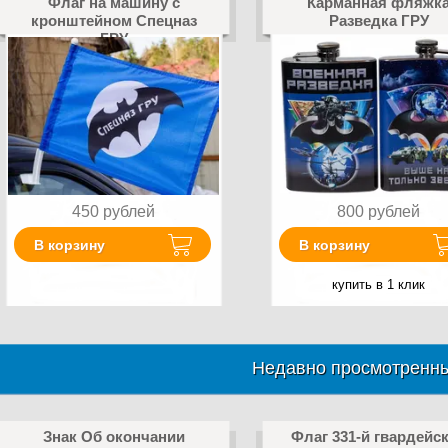
Флаг на машину с
Карманная фляжк
кронштейном Спецназ
Разведка ГРУ
ГРУ
450
рублей
800
рублей
В корзину
В корзину
купить в 1 клик
Недавно просмотренны
Знак Об окончании
Флаг 331-й гвардейс