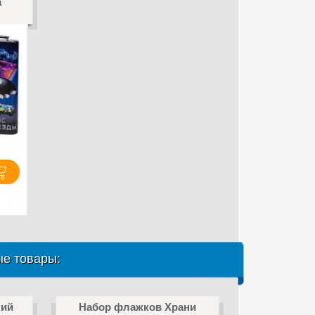
а
е товары:
кий
Набор флажков Храни