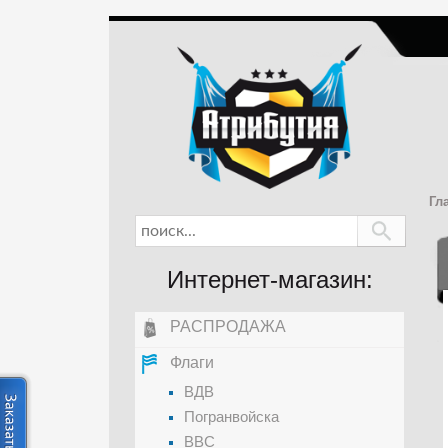
Гл
Интернет-магазин:
РАСПРОДАЖА
Флаги
ВДВ
Погранвойска
ВВС