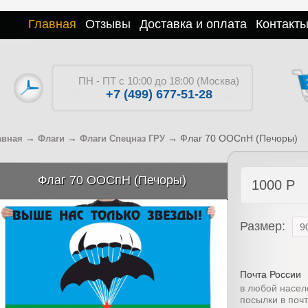
Главная
Отзывы
Доставка и оплата
Контакт
ПН - ПТ с 10:00 до 18:00 (Москва)
+7 (499) 677-51-28
→
→
→
Флаг 70 ООСпН (Печоры)
авная
Флаги
Флаги Спецназ ГРУ
Флаг 70 ООСпН (Печоры)
1000
Р
Размер:
Почта России
в любой насел
посылки в поч