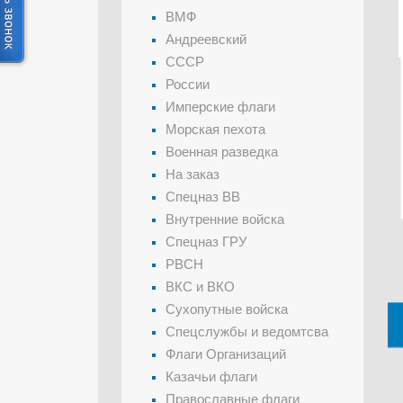
ВМФ
Андреевский
СССР
России
Имперские флаги
Морская пехота
Военная разведка
На заказ
Спецназ ВВ
Внутренние войска
Спецназ ГРУ
РВСН
ВКС и ВКО
Сухопутные войска
Спецслужбы и ведомтсва
Флаги Организаций
Казачьи флаги
Православные флаги