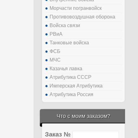
Морчасти погранвойск
Противовоздушная оборона
Войска связи
РВиА
Танковые войска
ФСБ
МЧС
Казачья лавка
Атрибутика СССР
Имперская Атрибутика
Атрибутика Россия
Что с моим заказом?
Заказ №