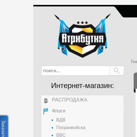
Гл
Интернет-магазин:
РАСПРОДАЖА
Флаги
ВДВ
Погранвойска
ВВС