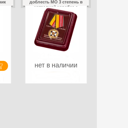
ник
доблесть МО 3 степень в
наградной коробке с
удостоверением в
комплекте
нет в наличии