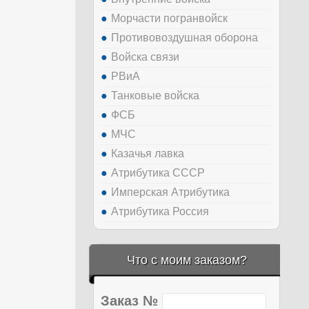
Морчасти погранвойск
Противовоздушная оборона
Войска связи
РВиА
Танковые войска
ФСБ
МЧС
Казачья лавка
Атрибутика СССР
Имперская Атрибутика
Атрибутика Россия
Что с моим заказом?
Заказ №