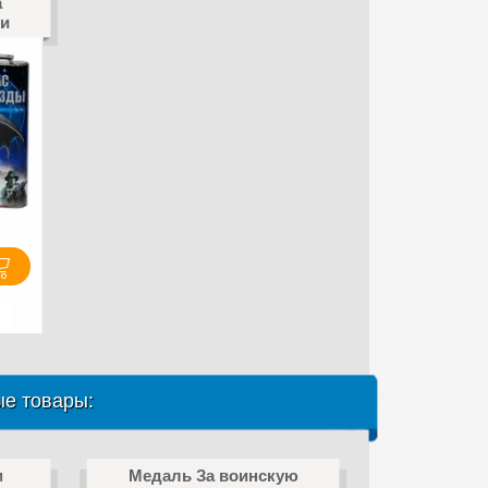
а
ки
е товары:
м
Медаль За воинскую