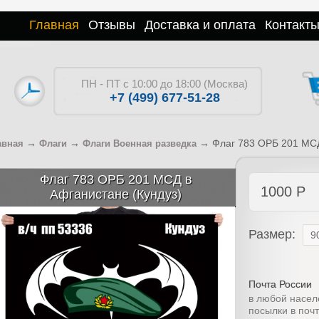
Главная
Отзывы
Доставка и оплата
Контакт
ПН - ПТ с 10:00 до 18:00 (Москва)
+7 (499) 677-51-28
→
→
→
Флаг 783 ОРБ 201 МСД
авная
Флаги
Флаги Военная разведка
Флаг 783 ОРБ 201 МСД в
1000
Р
Афганистане (Кундуз)
Размер:
Почта России
в любой насел
посылки в поч