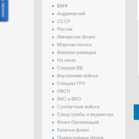
ВМФ
Андреевский
СССР
России
Имперские флаги
Морская пехота
Военная разведка
На заказ
Спецназ ВВ
Внутренние войска
Спецназ ГРУ
РВСН
ВКС и ВКО
Сухопутные войска
Спецслужбы и ведомтсва
Флаги Организаций
Казачьи флаги
Православные флаги