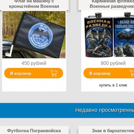
Флаг на машину с
Карманная фляжк
кронштейном Военная
Военные разведчи
разведка
450
рублей
800
рублей
В корзину
В корзину
купить в 1 клик
Недавно просмотренны
Футболка Погранвойска
Знак в бархатисто