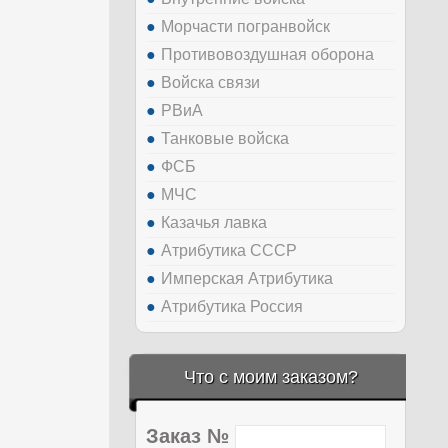
Морчасти погранвойск
Противовоздушная оборона
Войска связи
РВиА
Танковые войска
ФСБ
МЧС
Казачья лавка
Атрибутика СССР
Имперская Атрибутика
Атрибутика Россия
Что с моим заказом?
Заказ №