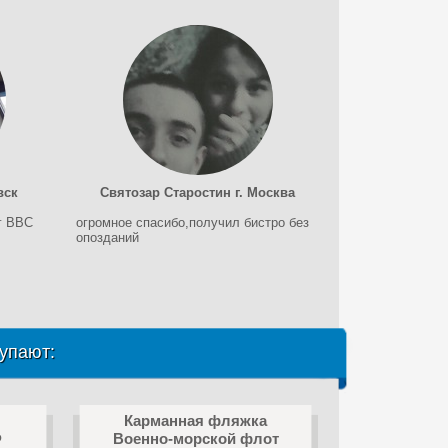
вск
Святозар Старостин г. Москва
г ВВС
огромное спасибо,получил бистро без
опозданий
упают:
Карманная фляжка
Ф
Военно-морской флот