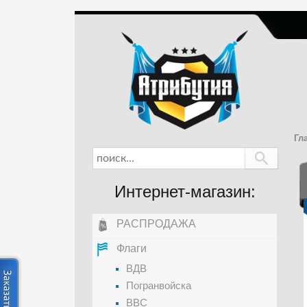
Гл
Интернет-магазин:
РАСПРОДАЖА
Флаги
ВДВ
Погранвойска
ВВС