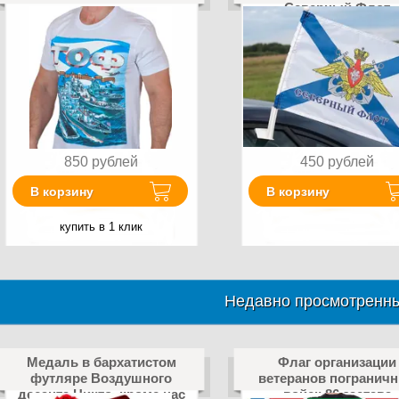
Северный Флот
850
рублей
450
рублей
В корзину
В корзину
купить в 1 клик
Недавно просмотренны
Медаль в бархатистом
Флаг организации
футляре Воздушного
ветеранов погранич
десанта Никто, кроме нас
войск 86 застава