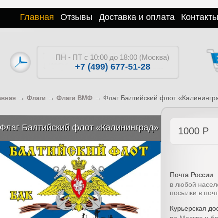
Главная
Отзывы
Доставка и оплата
Контакт
ПН - ПТ с 10:00 до 18:00 (Москва)
+7 (499) 677-51-28
→
→
→
Флаг Балтийский флот «Калинингр
авная
Флаги
Флаги ВМФ
Флаг Балтийский флот «Калининград»
1000
Р
Почта России
в любой насел
посылки в поч
Курьерская дос