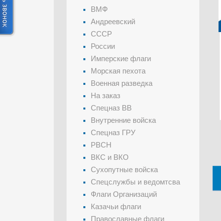
ВМФ
Андреевский
СССР
России
Имперские флаги
Морская пехота
Военная разведка
На заказ
Спецназ ВВ
Внутренние войска
Спецназ ГРУ
РВСН
ВКС и ВКО
Сухопутные войска
Спецслужбы и ведомтсва
Флаги Организаций
Казачьи флаги
Православные флаги