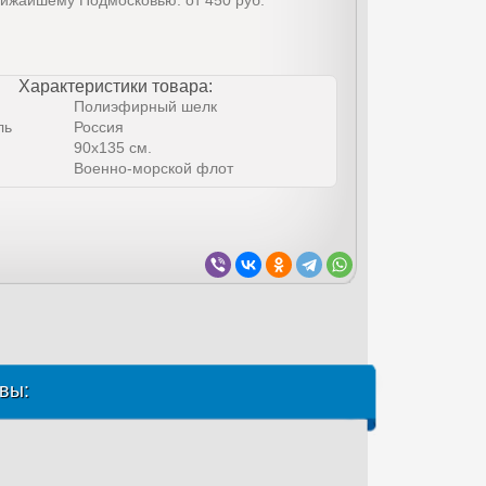
лижайшему Подмосковью: от 450 руб.
Характеристики товара:
Полиэфирный шелк
ль
Россия
90х135 см.
Военно-морской флот
вы: