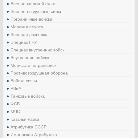
Военно-морской флот
Военно-воздушные силы
Пограничные войска
Морская пехота
Военная разведка
Спецназ ГРУ
Спецназ внутренних войск
Внутренние войска
Морчасти погранвойск
Противовоздушная оборона
Войска связи
РВиА
Танковые войска
ФСБ
МЧС
Казачья лавка
Атрибутика СССР
Имперская Атрибутика