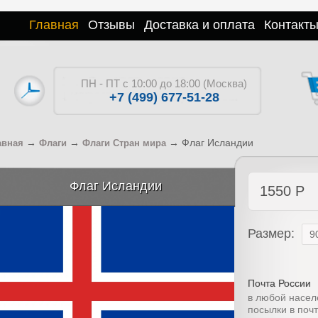
Главная
Отзывы
Доставка и оплата
Контакт
ПН - ПТ с 10:00 до 18:00 (Москва)
+7 (499) 677-51-28
→
→
→
Флаг Исландии
авная
Флаги
Флаги Стран мира
Флаг Исландии
1550
Р
Размер:
Почта России
в любой насел
посылки в поч