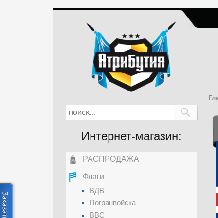
Гл
Интернет-магазин:
РАСПРОДАЖА
Флаги
ВДВ
Погранвойска
ВВС