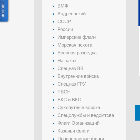
ВМФ
Андреевский
СССР
России
Имперские флаги
Морская пехота
Военная разведка
На заказ
Спецназ ВВ
Внутренние войска
Спецназ ГРУ
РВСН
ВКС и ВКО
Сухопутные войска
Спецслужбы и ведомтсва
Флаги Организаций
Казачьи флаги
Православные флаги