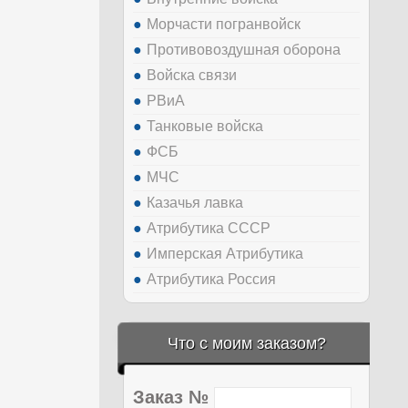
Морчасти погранвойск
Противовоздушная оборона
Войска связи
РВиА
Танковые войска
ФСБ
МЧС
Казачья лавка
Атрибутика СССР
Имперская Атрибутика
Атрибутика Россия
Что с моим заказом?
Заказ №