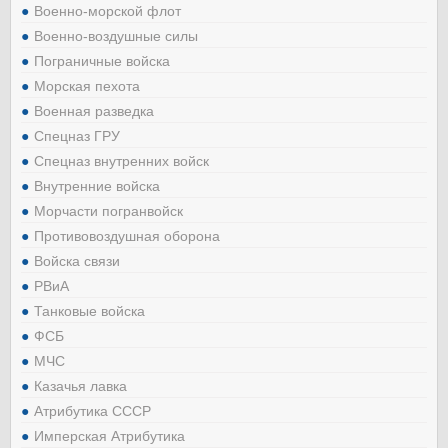
Военно-морской флот
Военно-воздушные силы
Пограничные войска
Морская пехота
Военная разведка
Спецназ ГРУ
Спецназ внутренних войск
Внутренние войска
Морчасти погранвойск
Противовоздушная оборона
Войска связи
РВиА
Танковые войска
ФСБ
МЧС
Казачья лавка
Атрибутика СССР
Имперская Атрибутика