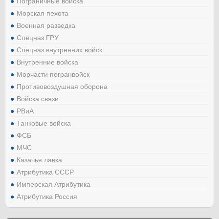
Пограничные войска
Морская пехота
Военная разведка
Спецназ ГРУ
Спецназ внутренних войск
Внутренние войска
Морчасти погранвойск
Противовоздушная оборона
Войска связи
РВиА
Танковые войска
ФСБ
МЧС
Казачья лавка
Атрибутика СССР
Имперская Атрибутика
Атрибутика Россия