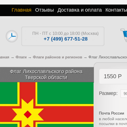
Главная
Отзывы
Доставка и оплата
Контакт
ПН - ПТ с 10:00 до 18:00 (Москва)
+7 (499) 677-51-28
→
→
→
Флаг Лихославльско
авная
Флаги
Флаги районов и регионов
Флаг Лихославльского района
1550
Р
Тверской области
Размер:
Почта России
в любой насел
посылки в поч