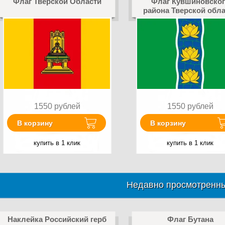
Флаг Тверской Области
Флаг Кувшиновског
района Тверской обла
1550
рублей
1550
рублей
В корзину
В корзину
купить в 1 клик
купить в 1 клик
Недавно просмотренны
Наклейка Российский герб
Флаг Бутана