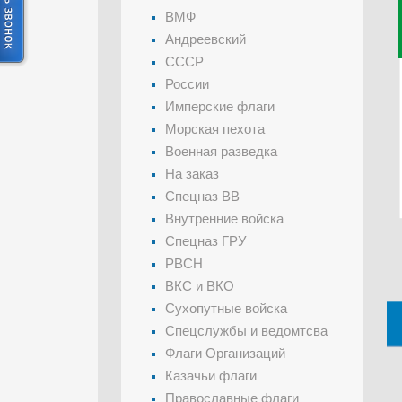
ВМФ
Андреевский
СССР
России
Имперские флаги
Морская пехота
Военная разведка
На заказ
Спецназ ВВ
Внутренние войска
Спецназ ГРУ
РВСН
ВКС и ВКО
Сухопутные войска
Спецслужбы и ведомтсва
Флаги Организаций
Казачьи флаги
Православные флаги