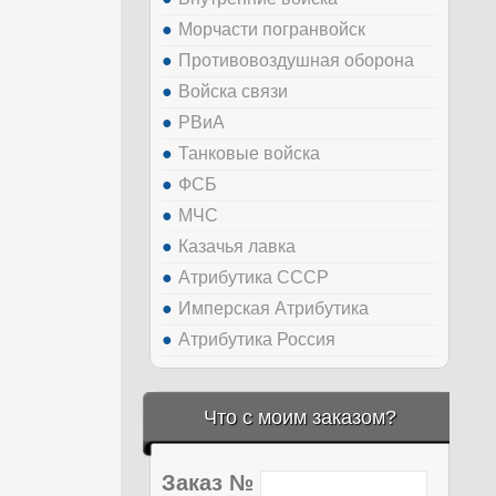
Морчасти погранвойск
Противовоздушная оборона
Войска связи
РВиА
Танковые войска
ФСБ
МЧС
Казачья лавка
Атрибутика СССР
Имперская Атрибутика
Атрибутика Россия
Что с моим заказом?
Заказ №