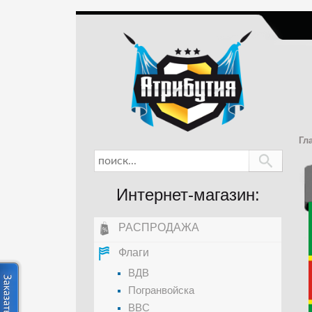
Гл
Интернет-магазин:
РАСПРОДАЖА
Флаги
ВДВ
Погранвойска
ВВС