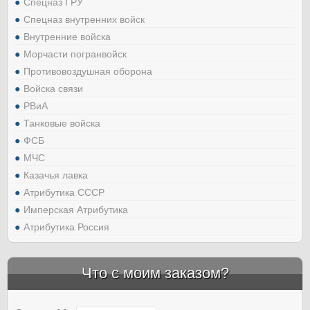
Спецназ ГРУ
Спецназ внутренних войск
Внутренние войска
Морчасти погранвойск
Противовоздушная оборона
Войска связи
РВиА
Танковые войска
ФСБ
МЧС
Казачья лавка
Атрибутика СССР
Имперская Атрибутика
Атрибутика Россия
Что с моим заказом?