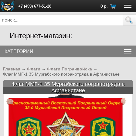
0
р.
+7 (499) 677-51-28
ПН - ПТ с 10:00 до 18:00 (Москва)
Интернет-магазин:
КАТЕГОРИИ
Главная
→
Флаги
→
Флаги Погранвойска
→
Флаг ММГ-1 35 Мургабского погранотряда в Афганистане
Флаг ММГ-1 35 Мургабского погранотряда в
Афганистане