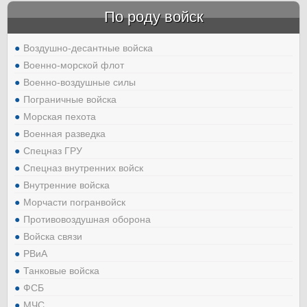
По роду войск
Воздушно-десантные войска
Военно-морской флот
Военно-воздушные силы
Пограничные войска
Морская пехота
Военная разведка
Спецназ ГРУ
Спецназ внутренних войск
Внутренние войска
Морчасти погранвойск
Противовоздушная оборона
Войска связи
РВиА
Танковые войска
ФСБ
МЧС