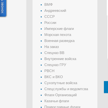
ВМФ
Андреевский
СССР
России
Имперские флаги
Морская пехота
Военная разведка
На заказ
Спецназ ВВ
Внутренние войска
Спецназ ГРУ
РВСН
ВКС и ВКО
Сухопутные войска
Спецслужбы и ведомтсва
Флаги Организаций
Казачьи флаги
Православные флаги