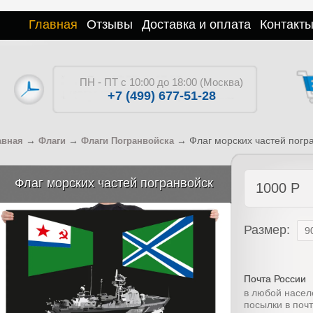
Главная
Отзывы
Доставка и оплата
Контакт
ПН - ПТ с 10:00 до 18:00 (Москва)
+7 (499) 677-51-28
→
→
→
Флаг морских частей погр
авная
Флаги
Флаги Погранвойска
Флаг морских частей погранвойск
1000
Р
Размер:
Почта России
в любой насел
посылки в поч