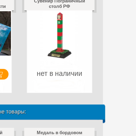
Сувенир Пограничный
сти
столб РФ
нет в наличии
е товары:
й
Медаль в бордовом