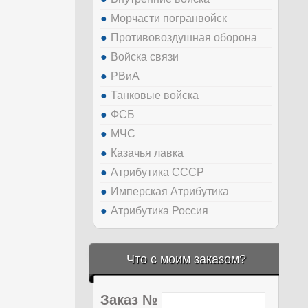
Морчасти погранвойск
Противовоздушная оборона
Войска связи
РВиА
Танковые войска
ФСБ
МЧС
Казачья лавка
Атрибутика СССР
Имперская Атрибутика
Атрибутика Россия
Что с моим заказом?
Заказ №