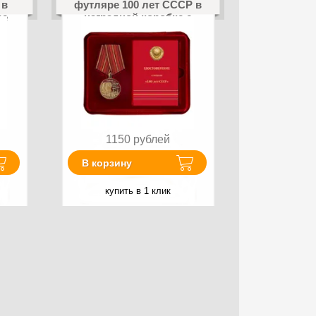
 в
футляре 100 лет СССР в
ре
наградной коробке с
удостоверением в
комплекте муляж
1150
рублей
В корзину
купить в 1 клик