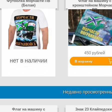
Футболка Морчасти ПВ
Флаг на машину с
(Белая)
кронштейном Морча
ПВ
450
рублей
нет в наличии
В корзину
Недавно просмотренны
Флаг на машину с
Знак 23 Клайпедски