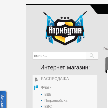
Гл
Интернет-магазин:
РАСПРОДАЖА
Флаги
ВДВ
Погранвойска
ВВС