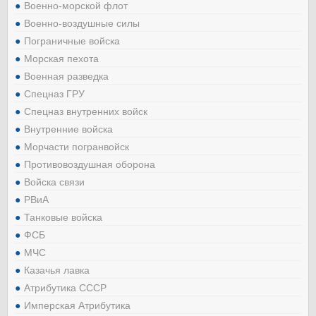
Военно-морской флот
Военно-воздушные силы
Пограничные войска
Морская пехота
Военная разведка
Спецназ ГРУ
Спецназ внутренних войск
Внутренние войска
Морчасти погранвойск
Противовоздушная оборона
Войска связи
РВиА
Танковые войска
ФСБ
МЧС
Казачья лавка
Атрибутика СССР
Имперская Атрибутика