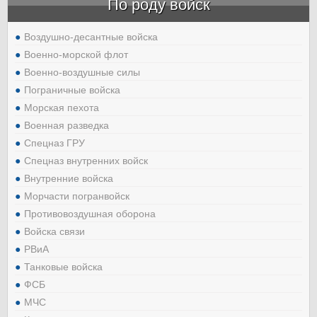
По роду войск
Воздушно-десантные войска
Военно-морской флот
Военно-воздушные силы
Пограничные войска
Морская пехота
Военная разведка
Спецназ ГРУ
Спецназ внутренних войск
Внутренние войска
Морчасти погранвойск
Противовоздушная оборона
Войска связи
РВиА
Танковые войска
ФСБ
МЧС