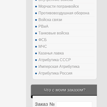
Морчасти погранвойск
Противовоздушная оборона
Войска связи
РВиА
Танковые войска
ФСБ
МЧС
Казачья лавка
Атрибутика СССР
Имперская Атрибутика
Атрибутика Россия
Что с моим заказом?
Заказ №