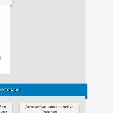
и
е товары:
 гв.
Автомобильная наклейка
полк
Главное