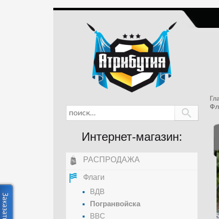
Гл
Фл
Интернет-магазин:
РАСПРОДАЖА
Флаги
ВДВ
Погранвойска
ВВС