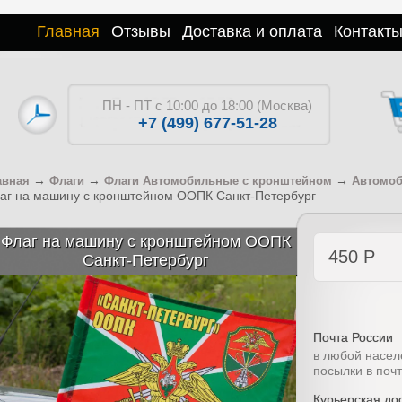
Главная
Отзывы
Доставка и оплата
Контакт
ПН - ПТ с 10:00 до 18:00 (Москва)
+7 (499) 677-51-28
→
→
→
авная
Флаги
Флаги Автомобильные с кронштейном
Автомоб
аг на машину с кронштейном ООПК Санкт-Петербург
Флаг на машину с кронштейном ООПК
450
Р
Санкт-Петербург
Почта России
в любой насел
посылки в поч
Курьерская дос