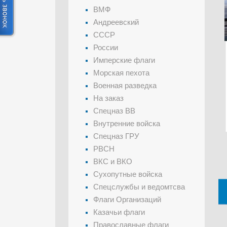
ВМФ
Андреевский
СССР
России
Имперские флаги
Морская пехота
Военная разведка
На заказ
Спецназ ВВ
Внутренние войска
Спецназ ГРУ
РВСН
ВКС и ВКО
Сухопутные войска
Спецслужбы и ведомтсва
Флаги Организаций
Казачьи флаги
Православные флаги