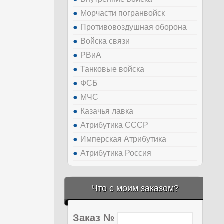
Морчасти погранвойск
Противовоздушная оборона
Войска связи
РВиА
Танковые войска
ФСБ
МЧС
Казачья лавка
Атрибутика СССР
Имперская Атрибутика
Атрибутика Россия
Что с моим заказом?
Заказ №