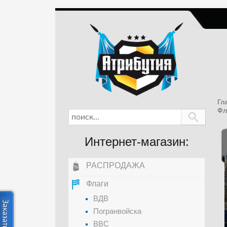
Гл
Фл
Интернет-магазин:
РАСПРОДАЖА
Флаги
ВДВ
Погранвойска
ВВС