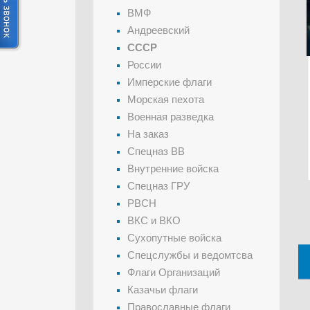
ВМФ
Андреевский
СССР
России
Имперские флаги
Морская пехота
Военная разведка
На заказ
Спецназ ВВ
Внутренние войска
Спецназ ГРУ
РВСН
ВКС и ВКО
Сухопутные войска
Спецслужбы и ведомтсва
Флаги Организаций
Казачьи флаги
Православные флаги