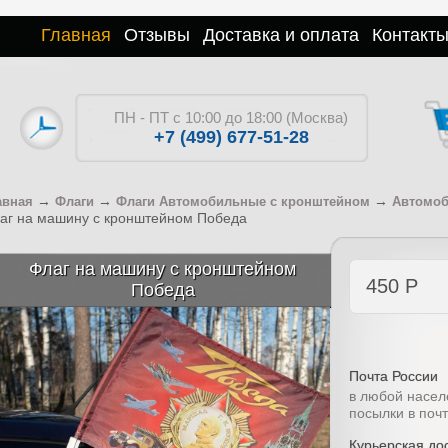
Главная
Отзывы
Доставка и оплата
Контакт
ПН - ПТ с 10:00 до 18:00 (Москва)
+7 (499) 677-51-28
→
→
→
авная
Флаги
Флаги Автомобильные с кронштейном
Автомоб
аг на машину с кронштейном Победа
Флаг на машину с кронштейном
450
Р
Победа
Почта России
в любой насел
посылки в поч
Курьерская дос