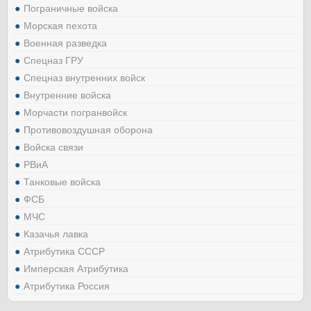
Пограничные войска
Морская пехота
Военная разведка
Спецназ ГРУ
Спецназ внутренних войск
Внутренние войска
Морчасти погранвойск
Противовоздушная оборона
Войска связи
РВиА
Танковые войска
ФСБ
МЧС
Казачья лавка
Атрибутика СССР
Имперская Атрибутика
Атрибутика Россия