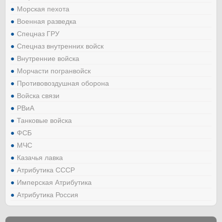
Морская пехота
Военная разведка
Спецназ ГРУ
Спецназ внутренних войск
Внутренние войска
Морчасти погранвойск
Противовоздушная оборона
Войска связи
РВиА
Танковые войска
ФСБ
МЧС
Казачья лавка
Атрибутика СССР
Имперская Атрибутика
Атрибутика Россия