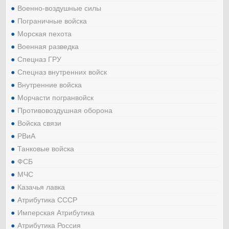
Военно-воздушные силы
Пограничные войска
Морская пехота
Военная разведка
Спецназ ГРУ
Спецназ внутренних войск
Внутренние войска
Морчасти погранвойск
Противовоздушная оборона
Войска связи
РВиА
Танковые войска
ФСБ
МЧС
Казачья лавка
Атрибутика СССР
Имперская Атрибутика
Атрибутика Россия