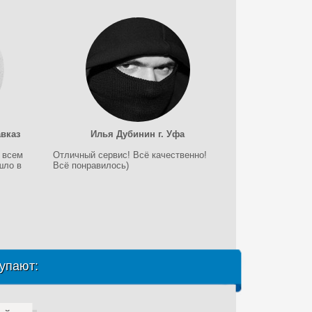
авказ
Илья Дубинин г. Уфа
 всем
Отличный сервис! Всё качественно!
шло в
Всё понравилось)
упают: