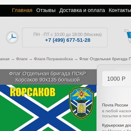
Главная
Отзывы
Доставка и оплата
Контакт
ПН - ПТ с 10:00 до 18:00 (Москва)
+7 (499) 677-51-28
→
→
→
Флаг Отдельная бригада 
авная
Флаги
Флаги Погранвойска
Флаг Отдельная бригада ПСКР
1000
Р
Корсаков 90x135 большой
Почта России
в любой насел
посылки в поч
Курьерская дос