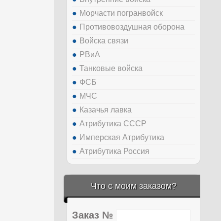
Морчасти погранвойск
Противовоздушная оборона
Войска связи
РВиА
Танковые войска
ФСБ
МЧС
Казачья лавка
Атрибутика СССР
Имперская Атрибутика
Атрибутика Россия
Что с моим заказом?
Заказ №