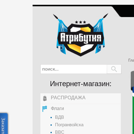
Гл
Интернет-магазин:
РАСПРОДАЖА
Флаги
ВДВ
Погранвойска
ВВС