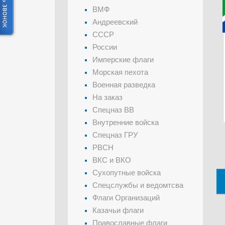
ВМФ
Андреевский
СССР
России
Имперские флаги
Морская пехота
Военная разведка
На заказ
Спецназ ВВ
Внутренние войска
Спецназ ГРУ
РВСН
ВКС и ВКО
Сухопутные войска
Спецслужбы и ведомтсва
Флаги Организаций
Казачьи флаги
Православные флаги