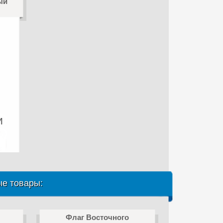
ый
и
е товары:
Флаг Восточного