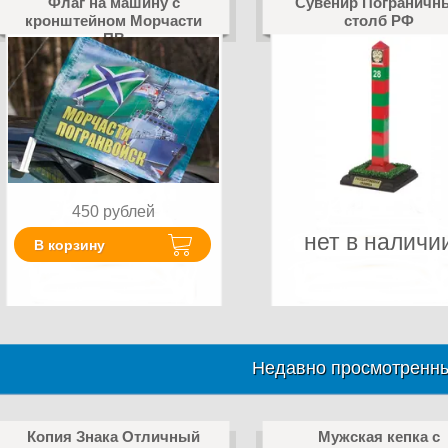
Флаг на машину с
Сувенир Пограничн
кронштейном Морчасти
столб РФ
ПВ
450
рублей
нет в наличи
В корзину
Недавно просмотренны
Копия Знака Отличный
Мужская кепка с