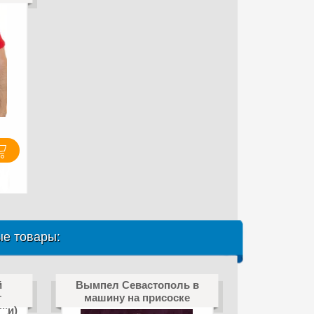
е товары:
й
Вымпел Севастополь в
т
машину на присоске
пки)