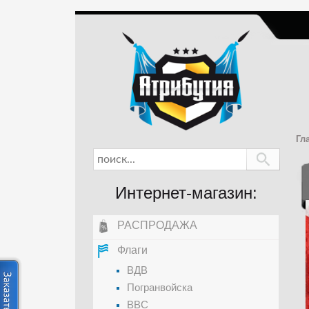
Гл
Интернет-магазин:
РАСПРОДАЖА
Флаги
ВДВ
Погранвойска
ВВС