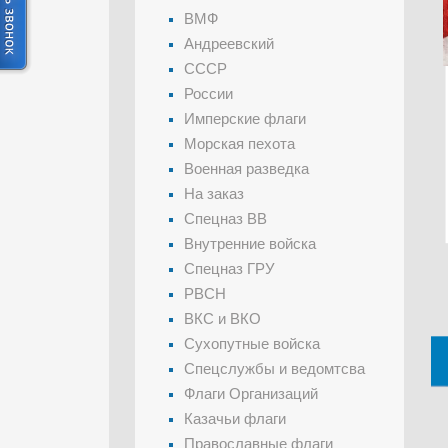
ВМФ
Андреевский
СССР
России
Имперские флаги
Морская пехота
Военная разведка
На заказ
Спецназ ВВ
Внутренние войска
Спецназ ГРУ
РВСН
ВКС и ВКО
Сухопутные войска
Спецслужбы и ведомтсва
Флаги Организаций
Казачьи флаги
Православные флаги