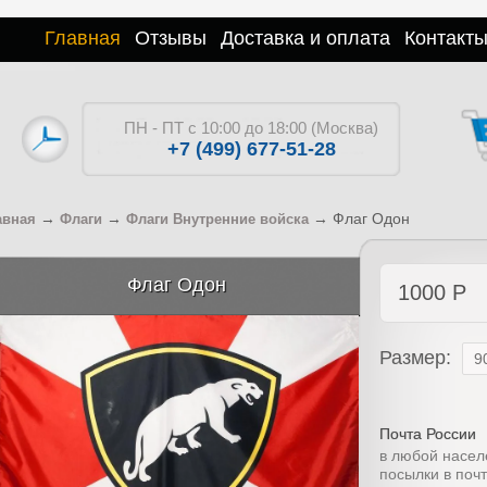
Главная
Отзывы
Доставка и оплата
Контакт
ПН - ПТ с 10:00 до 18:00 (Москва)
+7 (499) 677-51-28
→
→
→
Флаг Одон
авная
Флаги
Флаги Внутренние войска
Флаг Одон
1000
Р
Размер:
Почта России
в любой насел
посылки в поч