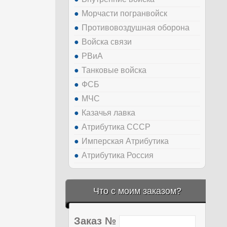
Морчасти погранвойск
Противовоздушная оборона
Войска связи
РВиА
Танковые войска
ФСБ
МЧС
Казачья лавка
Атрибутика СССР
Имперская Атрибутика
Атрибутика Россия
Что с моим заказом?
Заказ №