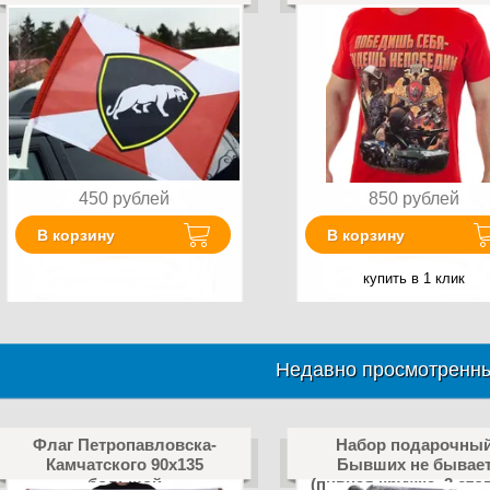
450
рублей
850
рублей
В корзину
В корзину
купить в 1 клик
Недавно просмотренны
Флаг Петропавловска-
Набор подарочны
Камчатского 90x135
Бывших не бывае
большой
(пивная кружка, 3 сто