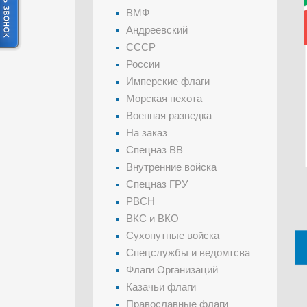
ВМФ
Андреевский
СССР
России
Имперские флаги
Морская пехота
Военная разведка
На заказ
Спецназ ВВ
Внутренние войска
Спецназ ГРУ
РВСН
ВКС и ВКО
Сухопутные войска
Спецслужбы и ведомтсва
Флаги Организаций
Казачьи флаги
Православные флаги