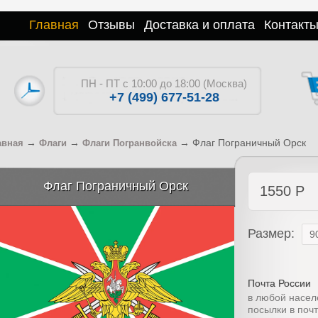
Главная
Отзывы
Доставка и оплата
Контакт
ПН - ПТ с 10:00 до 18:00 (Москва)
+7 (499) 677-51-28
→
→
→
Флаг Пограничный Орск
авная
Флаги
Флаги Погранвойска
Флаг Пограничный Орск
1550
Р
Размер:
Почта России
в любой насел
посылки в поч