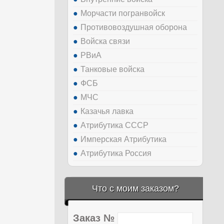
Морчасти погранвойск
Противовоздушная оборона
Войска связи
РВиА
Танковые войска
ФСБ
МЧС
Казачья лавка
Атрибутика СССР
Имперская Атрибутика
Атрибутика Россия
Что с моим заказом?
Заказ №