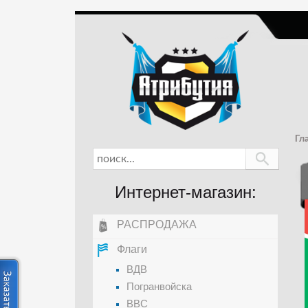
Гл
Интернет-магазин:
РАСПРОДАЖА
Флаги
ВДВ
Погранвойска
ВВС