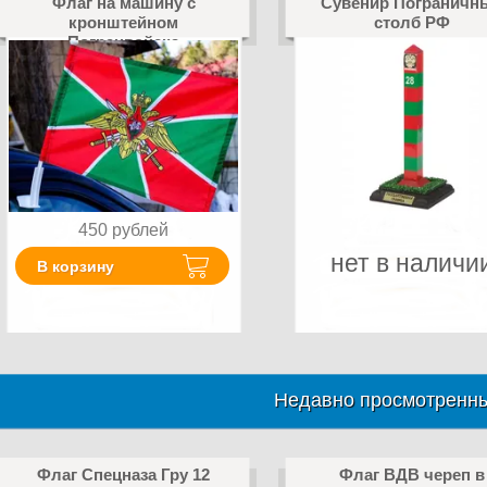
Флаг на машину с
Сувенир Пограничн
кронштейном
столб РФ
Погранвойска
450
рублей
нет в наличи
В корзину
Недавно просмотренны
Флаг Спецназа Гру 12
Флаг ВДВ череп в