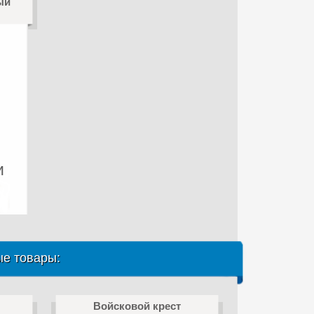
ый
и
е товары:
Войсковой крест