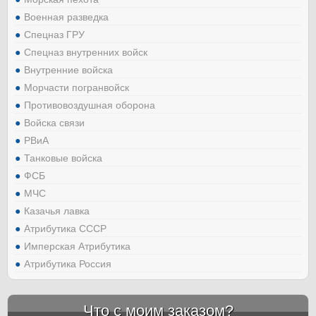
Военная разведка
Спецназ ГРУ
Спецназ внутренних войск
Внутренние войска
Морчасти погранвойск
Противовоздушная оборона
Войска связи
РВиА
Танковые войска
ФСБ
МЧС
Казачья лавка
Атрибутика СССР
Имперская Атрибутика
Атрибутика Россия
Что с моим заказом?