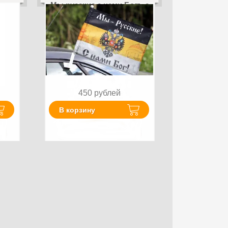
Мы русские с нами Богъ с
церквями
450
рублей
В корзину