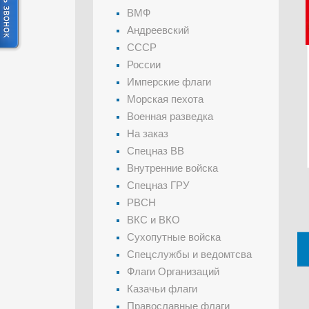
ВМФ
Андреевский
СССР
России
Имперские флаги
Морская пехота
Военная разведка
На заказ
Спецназ ВВ
Внутренние войска
Спецназ ГРУ
РВСН
ВКС и ВКО
Сухопутные войска
Спецслужбы и ведомтсва
Флаги Организаций
Казачьи флаги
Православные флаги