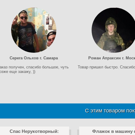
Серега Ольхов г. Самара
Роман Апраксин г. Мос
аказ получен, спасибо большое, чуть
Товар пришел быстро. Спасибо
озже еще закажу, ))
С этим товаром пок
Спас Нерукотворный:
Флажок в машину 