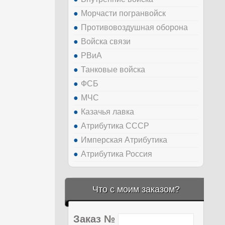
Морчасти погранвойск
Противовоздушная оборона
Войска связи
РВиА
Танковые войска
ФСБ
МЧС
Казачья лавка
Атрибутика СССР
Имперская Атрибутика
Атрибутика Россия
Что с моим заказом?
Заказ №