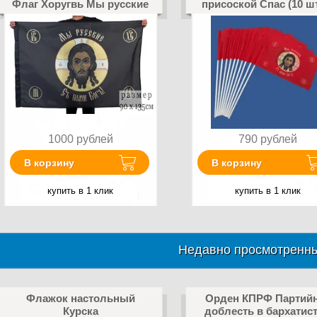
Флаг Хоругвь Мы русские
присоской Спас (10 ш
1000
рублей
790
рублей
В корзину
В корзину
купить в 1 клик
купить в 1 клик
Недавно просмотренны
Флажок настольный
Орден КПРФ Партий
Курска
доблесть в бархатис