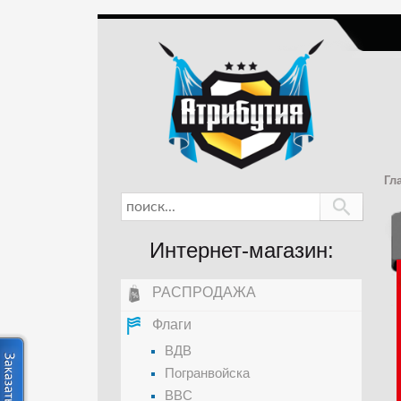
Гл
Интернет-магазин:
РАСПРОДАЖА
Флаги
ВДВ
Погранвойска
ВВС