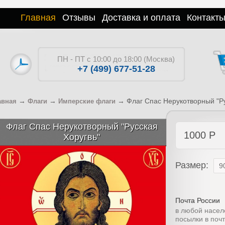
Главная
Отзывы
Доставка и оплата
Контакт
ПН - ПТ с 10:00 до 18:00 (Москва)
+7 (499) 677-51-28
→
→
→
Флаг Спас Нерукотворный "Ру
авная
Флаги
Имперские флаги
Флаг Спас Нерукотворный "Русская
1000
Р
Хоругвь"
Размер:
Почта России
в любой насел
посылки в поч