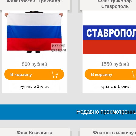
Флаг России "Триколор"
Флаг триколор
Ставрополь
800
рублей
1550
рублей
В корзину
В корзину
купить в 1 клик
купить в 1 клик
Недавно просмотренны
Флаг Козельска
Флажок в машину 