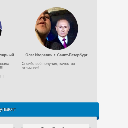
олярный
Олег Игоревич г. Санкт-Петербург
ывала
Спсибо всё получил, качество
!!
отличное!
!!
упают: