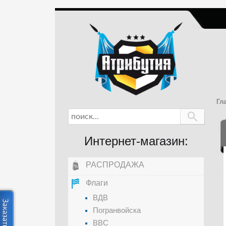
Гл
Интернет-магазин:
РАСПРОДАЖА
Флаги
ВДВ
Погранвойска
ВВС