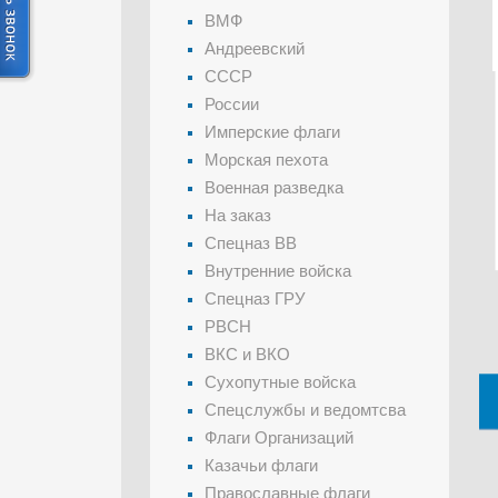
ВМФ
Андреевский
СССР
России
Имперские флаги
Морская пехота
Военная разведка
На заказ
Спецназ ВВ
Внутренние войска
Спецназ ГРУ
РВСН
ВКС и ВКО
Сухопутные войска
Спецслужбы и ведомтсва
Флаги Организаций
Казачьи флаги
Православные флаги