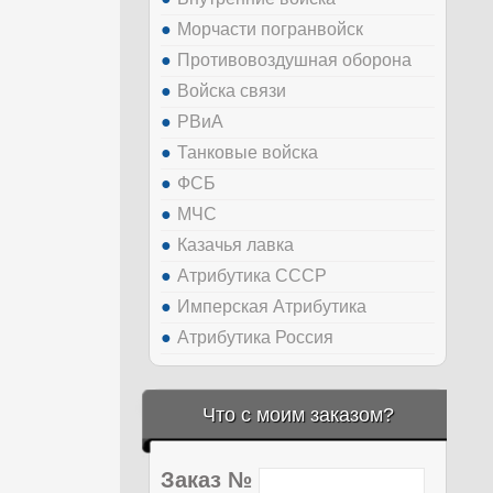
Морчасти погранвойск
Противовоздушная оборона
Войска связи
РВиА
Танковые войска
ФСБ
МЧС
Казачья лавка
Атрибутика СССР
Имперская Атрибутика
Атрибутика Россия
Что с моим заказом?
Заказ №