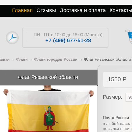
Главная
Отзывы
Доставка и оплата
Контакт
ПН - ПТ с 10:00 до 18:00 (Москва)
+7 (499) 677-51-28
→
→
→
Флаг Рязанской области
авная
Флаги
Флаги городов России
Флаг Рязанской области
1550
Р
Размер:
Почта России
в любой насел
посылки в поч