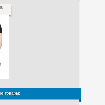
ВВ
и
е товары: