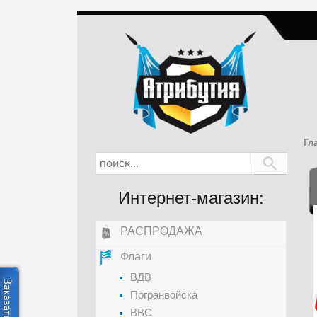
Гл
Интернет-магазин:
РАСПРОДАЖА
Флаги
ВДВ
Погранвойска
ВВС