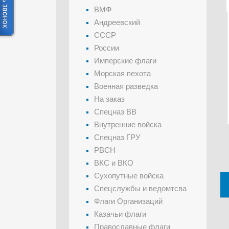
ВМФ
Андреевский
СССР
России
Имперские флаги
Морская пехота
Военная разведка
На заказ
Спецназ ВВ
Внутренние войска
Спецназ ГРУ
РВСН
ВКС и ВКО
Сухопутные войска
Спецслужбы и ведомтсва
Флаги Организаций
Казачьи флаги
Православные флаги