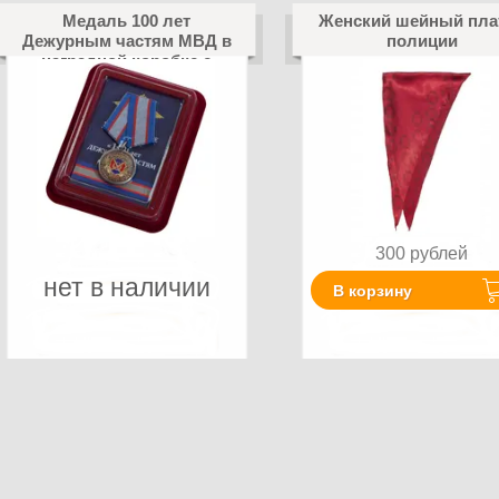
Медаль 100 лет
Женский шейный пла
Дежурным частям МВД в
полиции
наградной коробке с
удостоверением в
комплекте
300
рублей
нет в наличии
В корзину