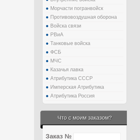
Морчасти погранвойск
Противовоздушная оборона
Войска связи
РВиА
Танковые войска
ФСБ
МЧС
Казачья лавка
Атрибутика СССР
Имперская Атрибутика
Атрибутика Россия
Что с моим заказом?
Заказ №