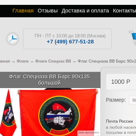
Главная
Отзывы
Доставка и оплата
Контакт
ПН - ПТ с 10:00 до 18:00 (Москва)
+7 (499) 677-51-28
→
→
→
Флаг Спецназа ВВ Барс 90х
авная
Флаги
Флаги Спецназ ВВ
Флаг Спецназа ВВ Барс 90х135
1000
Р
большой
Размер:
Почта России
в любой насел
посылки в поч