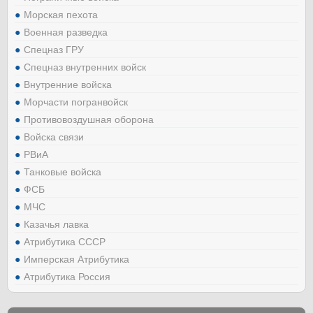
Морская пехота
Военная разведка
Спецназ ГРУ
Спецназ внутренних войск
Внутренние войска
Морчасти погранвойск
Противовоздушная оборона
Войска связи
РВиА
Танковые войска
ФСБ
МЧС
Казачья лавка
Атрибутика СССР
Имперская Атрибутика
Атрибутика Россия