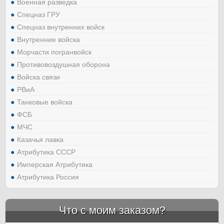
Военная разведка
Спецназ ГРУ
Спецназ внутренних войск
Внутренние войска
Морчасти погранвойск
Противовоздушная оборона
Войска связи
РВиА
Танковые войска
ФСБ
МЧС
Казачья лавка
Атрибутика СССР
Имперская Атрибутика
Атрибутика Россия
Что с моим заказом?