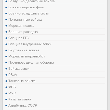
Воздушно-десантные войска
Военно-морской флот
Военно-воздушные силы
Пограничные войска
Морская пехота
Военная разведка
Спецназ ГРУ
Спецназ внутренних войск
Внутренние войска
Морчасти погранвойск
Противовоздушная оборона
Войска связи
РВиА
Танковые войска
ФСБ
МЧС
Казачья лавка
Атрибутика СССР