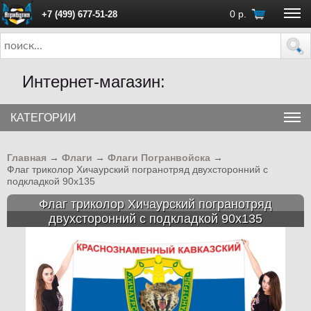
0
р.
+7 (499) 677-51-28
ПН - ПТ с 10:00 до 18:00 (Москва)
Интернет-магазин:
КАТЕГОРИИ
Главная
→
Флаги
→
Флаги Погранвойска
→
Флаг триколор Хичаурский погранотряд двухсторонний с
подкладкой 90х135
Флаг триколор Хичаурский погранотряд
двухсторонний с подкладкой 90х135