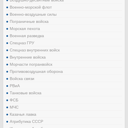
Воздушно-десантные войска
Военно-морской флот
Военно-воздушные силы
Пограничные войска
Морская пехота
Военная разведка
Спецназ ГРУ
Спецназ внутренних войск
Внутренние войска
Морчасти погранвойск
Противовоздушная оборона
Войска связи
РВиА
Танковые войска
ФСБ
МЧС
Казачья лавка
Атрибутика СССР