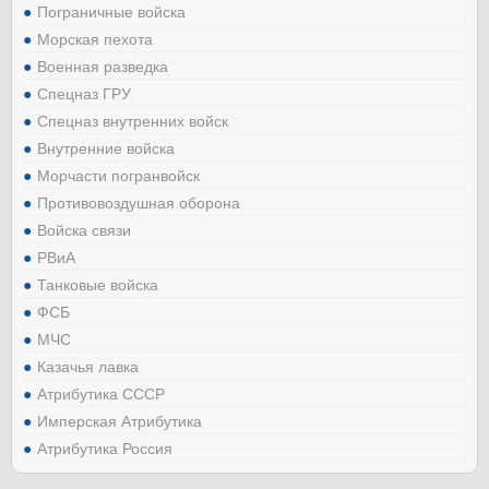
Пограничные войска
Морская пехота
Военная разведка
Спецназ ГРУ
Спецназ внутренних войск
Внутренние войска
Морчасти погранвойск
Противовоздушная оборона
Войска связи
РВиА
Танковые войска
ФСБ
МЧС
Казачья лавка
Атрибутика СССР
Имперская Атрибутика
Атрибутика Россия