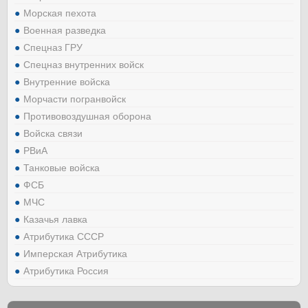
Морская пехота
Военная разведка
Спецназ ГРУ
Спецназ внутренних войск
Внутренние войска
Морчасти погранвойск
Противовоздушная оборона
Войска связи
РВиА
Танковые войска
ФСБ
МЧС
Казачья лавка
Атрибутика СССР
Имперская Атрибутика
Атрибутика Россия