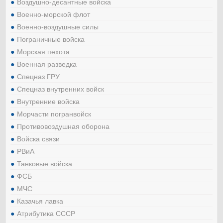
Воздушно-десантные войска
Военно-морской флот
Военно-воздушные силы
Пограничные войска
Морская пехота
Военная разведка
Спецназ ГРУ
Спецназ внутренних войск
Внутренние войска
Морчасти погранвойск
Противовоздушная оборона
Войска связи
РВиА
Танковые войска
ФСБ
МЧС
Казачья лавка
Атрибутика СССР