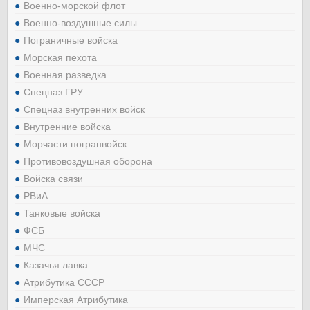
Военно-морской флот
Военно-воздушные силы
Пограничные войска
Морская пехота
Военная разведка
Спецназ ГРУ
Спецназ внутренних войск
Внутренние войска
Морчасти погранвойск
Противовоздушная оборона
Войска связи
РВиА
Танковые войска
ФСБ
МЧС
Казачья лавка
Атрибутика СССР
Имперская Атрибутика