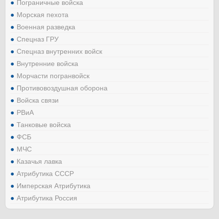
Пограничные войска
Морская пехота
Военная разведка
Спецназ ГРУ
Спецназ внутренних войск
Внутренние войска
Морчасти погранвойск
Противовоздушная оборона
Войска связи
РВиА
Танковые войска
ФСБ
МЧС
Казачья лавка
Атрибутика СССР
Имперская Атрибутика
Атрибутика Россия