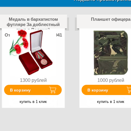
Медаль в бархатистом
Планшет офицера
футляре За доблестный
труд в Великой
Отечественной войне 1941
—1945 гг. Муляж
1300
рублей
1000
рублей
В корзину
В корзину
купить в 1 клик
купить в 1 клик