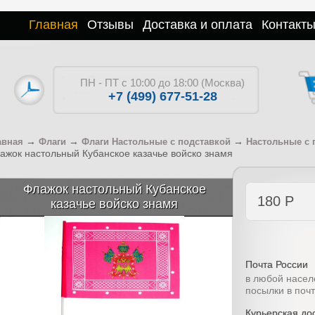
Главная
Отзывы
Доставка и оплата
Контакт
ПН - ПТ с 10:00 до 18:00 (Москва)
+7 (499) 677-51-28
→
→
→
авная
Флаги
Флаги Настольные с подставкой
Настольные с 
ажок настольный Кубанское казачье войско знамя
Флажок настольный Кубанское
180
Р
казачье войско знамя
Почта России
в любой насел
посылки в поч
Курьерская дос