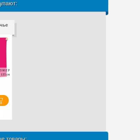
упают:
чье
е товары: