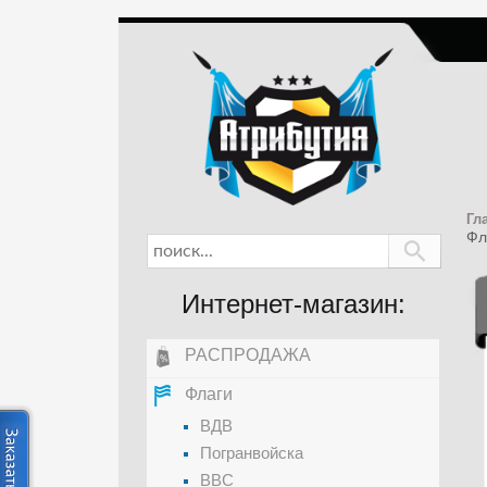
Гл
Фл
Интернет-магазин:
РАСПРОДАЖА
Флаги
ВДВ
Погранвойска
ВВС