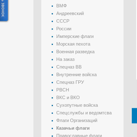
ВМФ
Андреевский
СССР
России
Имперские флаги
Морская пехота
Военная разведка
На заказ
Спецназ ВВ
Внутренние войска
Спецназ ГРУ
РВСН
ВКС и ВКО
Сухопутные войска
Спецслужбы и ведомтсва
Флаги Организаций
Казачьи флаги
Православные флаги