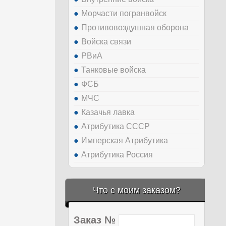
Морчасти погранвойск
Противовоздушная оборона
Войска связи
РВиА
Танковые войска
ФСБ
МЧС
Казачья лавка
Атрибутика СССР
Имперская Атрибутика
Атрибутика Россия
Что с моим заказом?
Заказ №